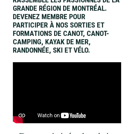
GRANDE RÉGION DE MONTRÉAL.
DEVENEZ MEMBRE POUR
R
PARTICIPER À NOS SORTIES ET
A
FORMATIONS DE CANOT, CANOT-
N
CAMPING, KAYAK DE MER,
D
O
RANDONNÉE, SKI ET VÉLO.
N
N
É
E
/
A
R
C
A
T
Q
I
U
V
E
I
T
T
K
T
É
A
E
S