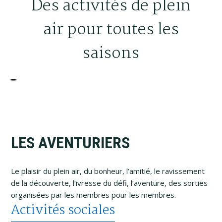
Des activités de plein
Y
/
S
A
C
O
air pour toutes les
K
R
C
C
D
A
I
A
E
M
V
A
saisons
N
M
P
S
É
L
O
E
O
K
L
E
T
R
N
I
O
S
LES AVENTURIERS
Le plaisir du plein air, du bonheur, l’amitié, le ravissement
de la découverte, l’ivresse du défi, l’aventure, des sorties
organisées par les membres pour les membres.
Activités sociales