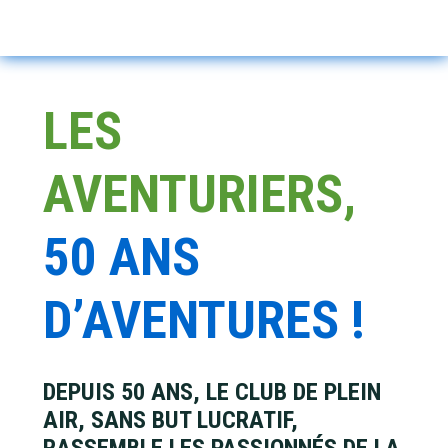
Sh
Sea
Main
Skip
Skip
Skip
to
to
to
Content
primary
main
footer
LES
navigation
content
AVENTURIERS,
50 ANS
D’AVENTURES !
DEPUIS 50 ANS, LE CLUB DE PLEIN
AIR, SANS BUT LUCRATIF,
RASSEMBLE LES PASSIONNÉS DE LA