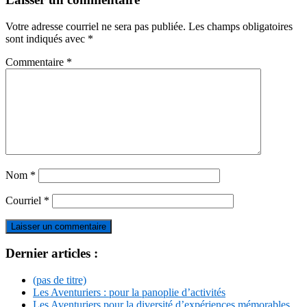
Votre adresse courriel ne sera pas publiée.
Les champs obligatoires
sont indiqués avec
*
Commentaire
*
Nom
*
Courriel
*
Primary
Dernier articles :
Sidebar
(pas de titre)
Les Aventuriers : pour la panoplie d’activités
Les Aventuriers pour la diversité d’expériences mémorables