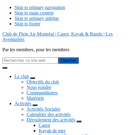
Skip to primary navigation
Skip to main content
Skip to primary sidebar
Skip to footer
Show
Club de Plein Air Montréal | Canot, Kayak & Rando | Les
Search
Aventuriers
Par les membres, pour les membres
Recherchez
ce
Hide
site
Search
web
Le club
Objectifs du club
Nous joindre
Commanditaires
Matériels
Activités
Activités Sociales
Calendrier des activités
Déroulement des activités
Canot
Kayak de mer