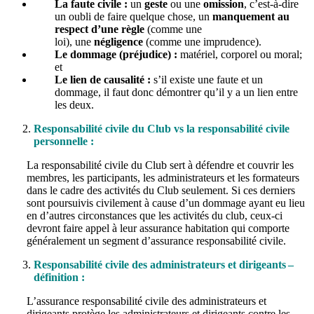
La faute civile :
un
geste
ou une
omission
, c’
est-
à
-dire
un oubli de faire quelque chose, un
manquement au
respect d’une règle
(comme une
loi), une
négligence
(comme une imprudence).
Le dommage (préjudice) :
matériel, corporel ou moral;
et
Le lien de causalité :
s’il existe une faute et un
dommage, il faut donc démontrer qu’il y a un lien entre
les deux.
Responsabilité civile du Club vs la responsabilité civile
personnelle :
La responsabilité civile du Club sert à défendre et couvrir les
membres, les participants, les administrateurs et les formateurs
dans le cadre des activités du Club seulement. Si ces derniers
sont poursuivis civilement à cause d’un dommage ayant eu lieu
en d’autres circonstances que les activités du club,
ceux-ci
devront faire appel à leur assurance habitation qui comporte
généralement un segment d’assurance responsabilité civile.
Responsabilité civile des administrateurs et dirigeants –
définition :
L’assurance responsabilité civile des administrateurs et
dirigeants protège les administrateurs et dirigeants contre les