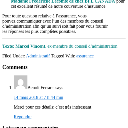
Madame Frédéricke Lecomte de chez BFL CANADA
pour
cet excellent résumé de notre couverture d’assurance.
Pour toute question relative à l’assurance, vous
pouvez communiquer avec l’un des membres du conseil
d’administration afin qu’un suivi soit fait pour vous fournir
les réponses les plus complètes possibles.
Texte: Marcel Vincent
,
ex-membre
du conseil d’administration
Filed Under:
Administratif
Tagged With:
assurance
Reader
Comments
Interactions
Benoit Ferraris
says
14 mars 2018 at 7 h 44 min
Merci pour çes détails; c’est très intéressant
Répondre
Laisser un commentaire