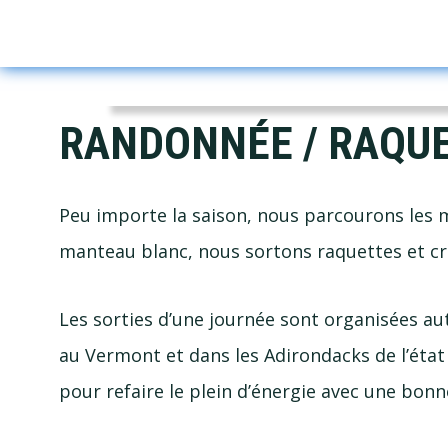
Skip
Skip
Skip
to
to
to
primary
main
footer
navigation
content
RANDONNÉE / RAQU
Peu importe la saison, nous parcourons les
manteau blanc, nous sortons raquettes et c
Les sorties d’une journée sont organisées au
au Vermont et dans les Adirondacks de l’état
pour refaire le plein d’énergie avec une bonn