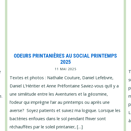
ODEURS PRINTANIÈRES AU SOCIAL PRINTEMPS
2025
11 MAI 2025
e
T
Textes et photos : Nathalie Couture, Daniel Lefebvre,
s
Daniel L’Héritier et Anne Préfontaine
Saviez-vous
qu’il y a
p
une similitude entre les Aventuriers et la géosmine,
e.
m
l’odeur qui imprègne l’air au printemps ou après une
p
averse? Soyez patients et suivez ma logique. Lorsque les
L
bactéries enfouies dans le sol pendant l’hiver sont
à
réchauffées par le soleil printanier, […]