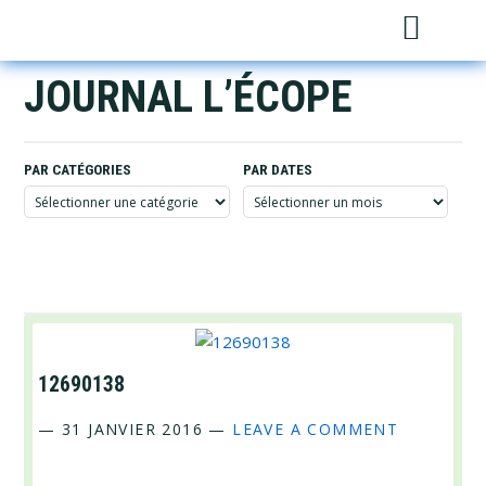
Skip
Skip
Skip
Sh
to
to
to
Sea
primary
main
footer
JOURNAL L’ÉCOPE
navigation
content
PAR CATÉGORIES
PAR DATES
Par
Par
catégories
dates
12690138
—
31 JANVIER 2016
—
LEAVE A COMMENT