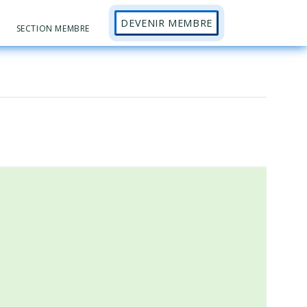
DEVENIR MEMBRE
Sh
SECTION MEMBRE
Se