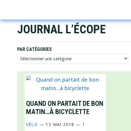
Skip
Skip
Skip
to
to
to
primary
main
footer
JOURNAL L’ÉCOPE
navigation
content
PAR CATÉGORIES
Par
catégories
QUAND ON PARTAIT DE BON
MATIN…À BICYCLETTE
VÉLO
—
13 MAI 2018
—
1