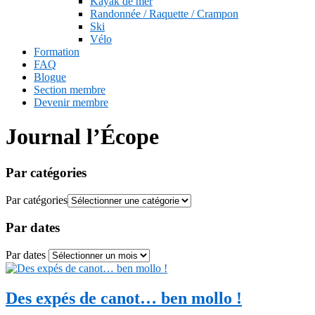
Kayak de mer
Randonnée / Raquette / Crampon
Ski
Vélo
Formation
FAQ
Blogue
Section membre
Devenir membre
Journal l’Écope
Par catégories
Par catégories
Par dates
Par dates
Des expés de canot… ben mollo !