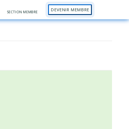
DEVENIR MEMBRE
Sh
SECTION MEMBRE
Se