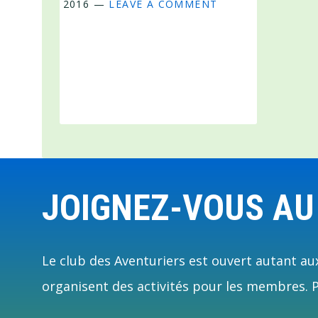
2016
—
LEAVE A COMMENT
Footer
JOIGNEZ-VOUS AU
Le club des Aventuriers est ouvert autant aux
organisent des activités pour les membres. Pl