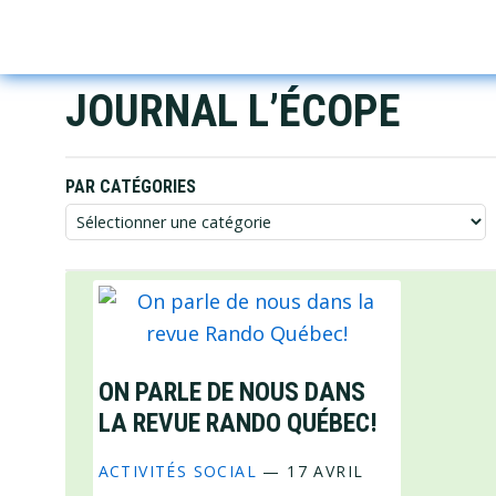
Skip
Skip
Skip
to
to
to
primary
main
footer
JOURNAL L’ÉCOPE
navigation
content
PAR CATÉGORIES
Par
catégories
ON PARLE DE NOUS DANS
LA REVUE RANDO QUÉBEC!
ACTIVITÉS SOCIAL
—
17 AVRIL