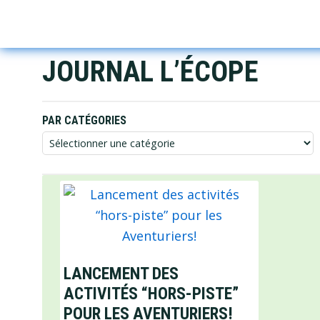
Skip
Skip
Skip
to
to
to
primary
main
footer
JOURNAL L’ÉCOPE
navigation
content
PAR CATÉGORIES
Par
catégories
LANCEMENT DES
ACTIVITÉS “
HORS-PISTE
”
POUR LES AVENTURIERS!