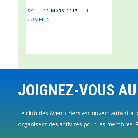
SKI
—
15 MARS 2017
—
1
COMMENT
Footer
JOIGNEZ-VOUS AU
Le club des Aventuriers est ouvert autant aux
organisent des activités pour les membres. Pl