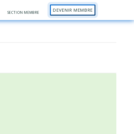
DEVENIR MEMBRE
Sh
SECTION MEMBRE
Se