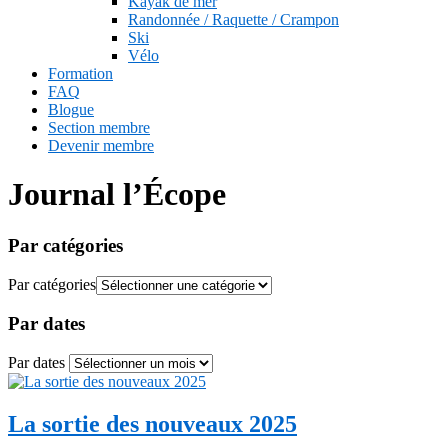
Kayak de mer
Randonnée / Raquette / Crampon
Ski
Vélo
Formation
FAQ
Blogue
Section membre
Devenir membre
Journal l’Écope
Par catégories
Par catégories
Par dates
Par dates
La sortie des nouveaux 2025