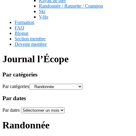
Kayak de mer
Randonnée / Raquette / Crampon
Ski
Vélo
Formation
FAQ
Blogue
Section membre
Devenir membre
Journal l’Écope
Par catégories
Par catégories
Par dates
Par dates
Randonnée