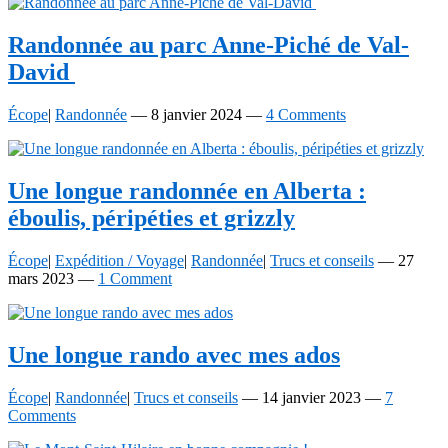
Randonnée au parc
Anne-Pich
é de
Val-
David
Écope
|
Randonnée
—
8 janvier 2024
—
4 Comments
Une longue randonnée en Alberta :
éboulis, péripéties et grizzly
Écope
|
Expédition / Voyage
|
Randonnée
|
Trucs et conseils
—
27
mars 2023
—
1 Comment
Une longue rando avec mes ados
Écope
|
Randonnée
|
Trucs et conseils
—
14 janvier 2023
—
7
Comments