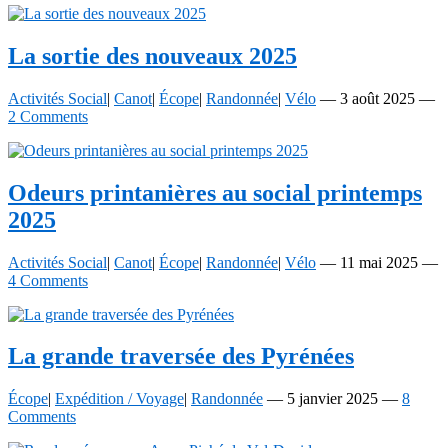
La sortie des nouveaux 2025
Activités Social
|
Canot
|
Écope
|
Randonnée
|
Vélo
—
3 août 2025
—
2 Comments
Odeurs printanières au social printemps
2025
Activités Social
|
Canot
|
Écope
|
Randonnée
|
Vélo
—
11 mai 2025
—
4 Comments
La grande traversée des Pyrénées
Écope
|
Expédition / Voyage
|
Randonnée
—
5 janvier 2025
—
8
Comments