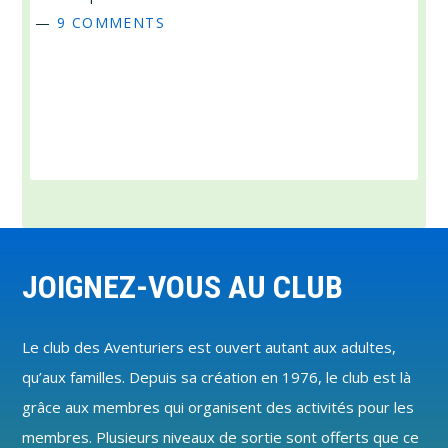
—
9 COMMENTS
Footer
JOIGNEZ-VOUS AU CLUB
Le club des Aventuriers est ouvert autant aux adultes,
qu’aux familles. Depuis sa création en 1976, le club est là
grâce aux membres qui organisent des activités pour les
membres. Plusieurs niveaux de sortie sont offerts que ce