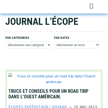
Skip
Skip
Skip
Sh
to
to
to
Sea
primary
main
footer
JOURNAL L’ÉCOPE
navigation
content
PAR CATÉGORIES
PAR DATES
Par
Par
catégories
dates
TRUCS ET CONSEILS POUR UN ROAD TRIP
DANS L’OUEST AMÉRICAIN.
ÉCOPE
|
EXPÉDITION / VOYAGE
—
16 MAI 2023