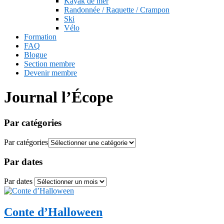
Kayak de mer
Randonnée / Raquette / Crampon
Ski
Vélo
Formation
FAQ
Blogue
Section membre
Devenir membre
Journal l’Écope
Par catégories
Par catégories
Par dates
Par dates
Conte d’Halloween