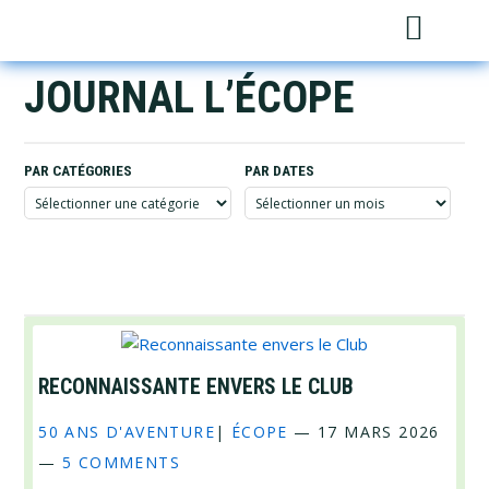
Skip
Skip
Skip
Sh
to
to
to
Sea
primary
main
footer
JOURNAL L’ÉCOPE
navigation
content
PAR CATÉGORIES
PAR DATES
Par
Par
catégories
dates
RECONNAISSANTE ENVERS LE CLUB
50 ANS D'AVENTURE
|
ÉCOPE
—
17 MARS 2026
—
5 COMMENTS