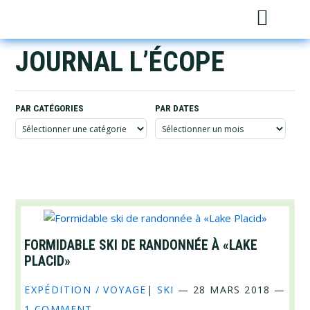
Skip
Skip
Skip
Sh
to
to
to
Sea
primary
main
footer
JOURNAL L’ÉCOPE
navigation
content
PAR CATÉGORIES
PAR DATES
Par
Par
catégories
dates
FORMIDABLE SKI DE RANDONNÉE À «LAKE
PLACID»
EXPÉDITION / VOYAGE
|
SKI
—
28 MARS 2018
—
1 COMMENT