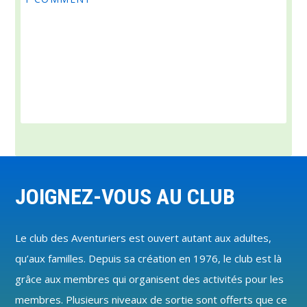
Footer
JOIGNEZ-VOUS AU CLUB
Le club des Aventuriers est ouvert autant aux adultes,
qu’aux familles. Depuis sa création en 1976, le club est là
grâce aux membres qui organisent des activités pour les
membres. Plusieurs niveaux de sortie sont offerts que ce