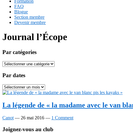
Formation
FAQ
Blogue
Section membre
Devenir membre
Journal l’Écope
Par catégories
Par
catégories
Par dates
Par
dates
La légende de « la madame avec le van blan
Canot
—
26 mai 2016
—
1 Comment
Footer
Joignez-vous au club