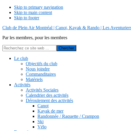
Skip to primary navigation
Skip to main content
Skip to footer
Show
Club de Plein Air Montréal | Canot, Kayak & Rando | Les Aventurier
Search
Par les membres, pour les membres
Recherchez
ce
Hide
site
Le club
Search
web
Objectifs du club
Nous joindre
Commanditaires
Matériels
Activités
Activités Sociales
Calendrier des activités
Déroulement des activités
Canot
Kayak de mer
Randonnée / Raquette / Crampon
Ski
Vélo