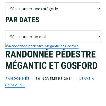
P
a
r
PAR DATES
c
a
P
t
a
é
r
g
d
o
RANDONNÉE PÉDESTRE
a
r
t
i
e
e
s
s
RANDONNÉE
—
30 NOVEMBRE 2014
—
LEAVE A
COMMENT