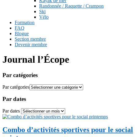
Kayak de mer
Randonnée / Raquette / Crampon
Ski
Vélo
Formation
FAQ
Blogue
Section membre
Devenir membre
Journal l’Écope
Par catégories
Par catégories
Par dates
Par dates
Combo d’activités sportives pour le social