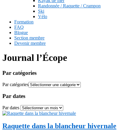
Kayak de mer
Randonnée / Raquette / Crampon
Ski
Vélo
Formation
FAQ
Blogue
Section membre
Devenir membre
Journal l’Écope
Par catégories
Par catégories
Par dates
Par dates
Raquette dans la blancheur hivernale