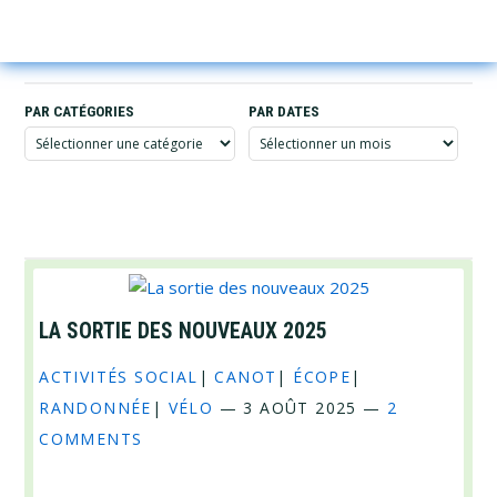
Skip
Skip
Skip
JOURNAL L’ÉCOPE
Sh
to
to
to
Sea
primary
main
footer
navigation
content
PAR CATÉGORIES
PAR DATES
Par
Par
catégories
dates
LA SORTIE DES NOUVEAUX 2025
ACTIVITÉS SOCIAL
|
CANOT
|
ÉCOPE
|
RANDONNÉE
|
VÉLO
—
3 AOÛT 2025
—
2
COMMENTS