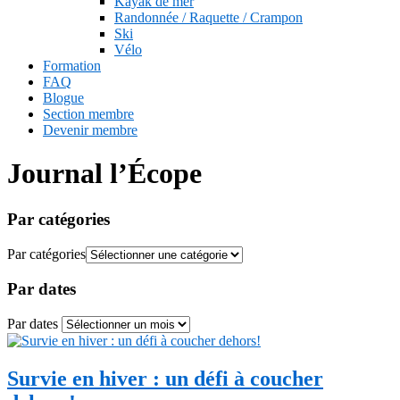
Kayak de mer
Randonnée / Raquette / Crampon
Ski
Vélo
Formation
FAQ
Blogue
Section membre
Devenir membre
Journal l’Écope
Par catégories
Par catégories
Par dates
Par dates
Survie en hiver : un défi à coucher