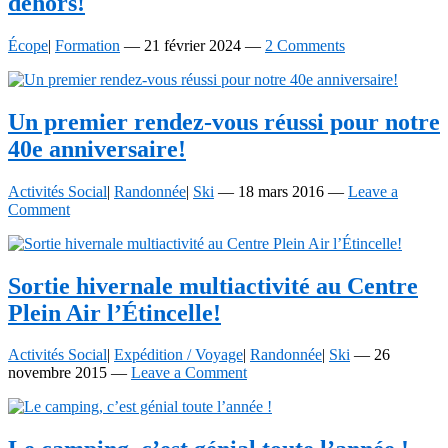
dehors!
Écope
|
Formation
—
21 février 2024
—
2 Comments
Un premier
rendez-vous
réussi pour notre
40e anniversaire!
Activités Social
|
Randonnée
|
Ski
—
18 mars 2016
—
Leave a
Comment
Sortie hivernale multiactivité au Centre
Plein Air l’Étincelle!
Activités Social
|
Expédition / Voyage
|
Randonnée
|
Ski
—
26
novembre 2015
—
Leave a Comment