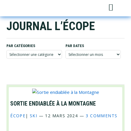
Skip
Skip
Skip
Sh
to
to
to
Sea
primary
main
footer
JOURNAL L’ÉCOPE
navigation
content
PAR CATÉGORIES
PAR DATES
Par
Par
catégories
dates
SORTIE ENDIABLÉE À LA MONTAGNE
ÉCOPE
|
SKI
—
12 MARS 2024
—
3 COMMENTS