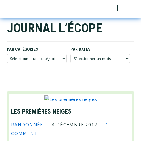
Skip
Skip
Skip
Sh
to
to
to
Sea
primary
main
footer
JOURNAL L’ÉCOPE
navigation
content
PAR CATÉGORIES
PAR DATES
Par
Par
catégories
dates
LES PREMIÈRES NEIGES
RANDONNÉE
—
4 DÉCEMBRE 2017
—
1
COMMENT