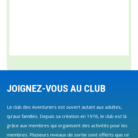
Footer
JOIGNEZ-VOUS AU CLUB
Le club des Aventuriers est ouvert autant aux adultes,
qu’aux familles. Depuis sa création en 1976, le club est là
grâce aux membres qui organisent des activités pour les
membres. Plusieurs niveaux de sortie sont offerts que ce