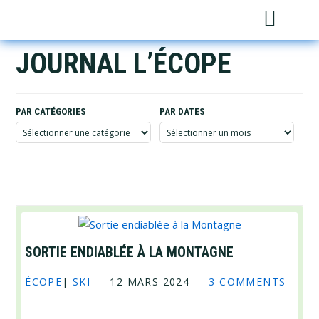
Skip
Skip
Skip
Sh
to
to
to
Sea
primary
main
footer
JOURNAL L’ÉCOPE
navigation
content
PAR CATÉGORIES
PAR DATES
Par
Par
catégories
dates
SORTIE ENDIABLÉE À LA MONTAGNE
ÉCOPE
|
SKI
—
12 MARS 2024
—
3 COMMENTS