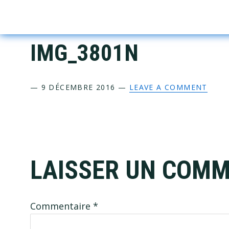
Skip
Skip
Skip
Skip
to
to
to
to
primary
main
primary
footer
IMG_3801N
navigation
content
sidebar
—
9 DÉCEMBRE 2016
—
LEAVE A COMMENT
Reader
LAISSER UN COMM
Interactions
Commentaire
*