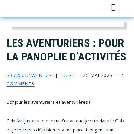
Skip
Skip
Skip
Skip
Sh
to
to
to
to
Sea
primary
main
primary
footer
navigation
content
sidebar
LES AVENTURIERS : POUR
LA PANOPLIE D’ACTIVITÉS
50 ANS D'AVENTURE
|
ÉCOPE
—
25 MAI 2026
—
2
COMMENTS
Bonjour les aventuriers et aventurières !
Cela fait juste un peu plus d’un an que je suis dans le Club
et je me sens déjà bien et à ma place. Les gens sont