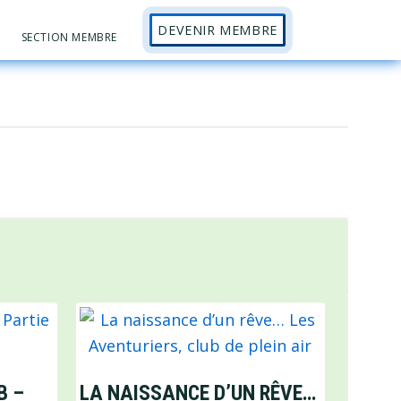
DEVENIR MEMBRE
Sh
SECTION MEMBRE
Se
B –
LA NAISSANCE D’UN RÊVE…