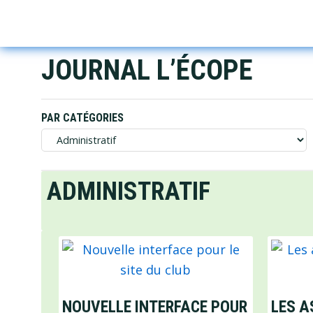
Skip
Skip
Skip
to
to
to
primary
main
footer
JOURNAL L’ÉCOPE
navigation
content
PAR CATÉGORIES
Par
catégories
ADMINISTRATIF
NOUVELLE INTERFACE POUR
LES A