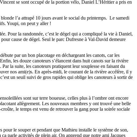
 Vincent se sont occupé de la portion vélo, Daniel L’Héritier a pris en
 blonde l’a attrapé 10 jours avant le social du printemps. Le samedi
ifs. Youpi, on peut y aller !
ée. Pour la randonnée, c’est le dégel qui a compliqué la vie à Daniel,
és pour cause de dégel. Seul le parc Dufresne à
Val-David
demeure
 débute par un bon placotage en déchargeant les canots, car les
Enfin, les douze canoteurs s’élancent dans huit canots sur la rivière
 Par la suite, les canoteurs pratiquent leur souplesse en faisant du
ouver nos ami(e)s. En aprè
s-midi
, le courant de la rivière accélère, il y
c’est un seuil suivi de gros rapides qui oblige les canoteurs à sortir de
 ensoleillées sont sur terre boueuse, celles plus à l’ombre ont encore
n placotant allègrement. Les nouveaux membres y ont trouvé une belle
-cro
ûte, le temps est venu de retrouver la gang pour la soirée sociale
s pour le souper et pendant que Mathieu installe le système de son,
u ça parle activités de plein air. On apprend que notre ami Jacques