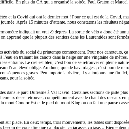
 difficile. En plus du CA qui a organisé la soirée, Paul Graton et Marcel
téo et la Covid qui ont le dernier mot ! Pour ce qui est de la Covid, ma
te journée. Après 15 minutes d’attente, nous constatons les résultats négat
hermomètre indiquait un vrai
-9
degrés. La sortie de vélo a donc été annul
es, on apprend que la plupart des sentiers dans les Laurentides sont ferm
les activités du social du printemps commencent. Pour nos canoteurs, ça
à l’eau en trainant les canots dans la neige sur une vingtaine de mètres. 
es entraine. Le ciel est bleu, c’est bon de se retrouver en pleine nature.
veau d’eau élevé oblige. Au dîner, que de bavardages ; c’est bon de retr
conséquences graves. Peu importe la rivière, il y a toujours une fin. Ici, 
 gang pour la soirée.
stes dans le parc Dufresne à
Val-David
. Certaines sections de piste plus
op heureux de se retrouver, compétitionnent avec le chant des oiseaux e
 du mont Condor Est et le pied du mont King ou on fait une pause
casse
nt sur place. En deux temps, trois mouvements, les tables sont disposée
Pas besoin de vous dire que ça placote, ça jacasse, ça jase… Bien entend