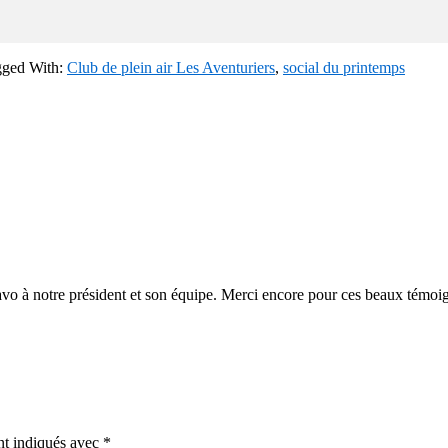
gged With:
Club de plein air Les Aventuriers
,
social du printemps
ravo à notre président et son équipe. Merci encore pour ces beaux témoi
nt indiqués avec
*