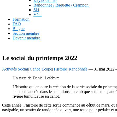
Kayak de mer
Randonnée / Raquette / Crampon
Ski
Vélo
Formation
FAQ
Blogue
Section membre
Devenir membre
Le social du printemps 2022
Activités Social
|
Canot
|
Écope
|
Histoire
|
Randonnée
—
31 mai 2022
Un texte de Daniel Lefebvre
L’histoire qui entoure la création de la sortie sociale du print
tellement ancrée dans les traditions du club que seule une pandé
rivière tumultueuse en canot.
Cette année, l’histoire de cette sortie commence au début de mars, quand
navigable, un sentier de randonnée ouvert, une route pour pédaler et u