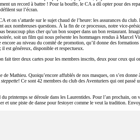
rement un record à battre ! Pour la bouffe, le CA a dû opter pour des rep
éfilent sur l’écran.
t on s’attarde sur le sujet chaud de l’heure: les assurances du club. Da
ent aux nombreuses questions. À la fin de ce processus, notre
vice-pr
ési
 pas beaucoup plus cher qu’un bon souper dans un bon restaurant. Imagi
 soirée, soit un film qui nous présente les hommages rendus à Marcel Vi
ique encore au niveau du comité de promotion, qu’il donne des formations 
 il est généreux, disponible et respectueux.
on fait tirer deux cartes pour les membres inscrits, deux pour ceux qui on
cale de Mathieu. Quoiqu’encore affublés de nos masques, on s’en donne à
e
steppette
! Ce sont 42 membres du club des Aventuriers qui ont passé un
 du printemps se déroule dans les Laurentides. Pour l’an prochain, on vo
er et une piste de danse pour festoyer comme le veut la tradition. Envoy