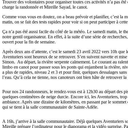
Trouver des volontaires pour organiser toutes ces activités n’a pas été
charge la randonnée et Mireille Sayad, le canot.
Comme vous vous en doutez, on a beau prévoir et planifier, c’est la mé
matin, on se fait des tests rapides pour voir si on peut participer à cet
Ça n’a pas été aussi facile du côté de la météo. Le samedi matin, le t
notre gentil organisateur. En effet, à la suite d’une série de recherch
ouvert pour la fin de semaine.
Après deux ans d’attente, c’est le samedi 23 avril 2022 vers 10h que 
Aventuriers sont heureux de se retrouver. S’en suivent navette et mise 
Simon. Au départ, la rivière serpente calmement. Le courant au ralenti l
limbo en canot pour passer sous les ponts qui enjambent la rivière, ni
a plus de rapides, niveau 2 et 3 et pour finir, quelques dessalages sans 
l’eau. Qu’à cela ne tienne, nos canoteurs ont bien hâte de retrouver la
Pour nos 24 randonneurs, le
rendez-vous
est à 12h30 au départ des pi
quelques centimètres de neige durcie. Encore ici, les Aventuriers, tr
ambiance. Après une dizaine de kilomètres, en passant par le sommet
qui se tient à la salle communautaire de
Sainte-Ad
èle.
A 16h, j’arrive à la salle communautaire. Déjà quelques Aventuriers so
Mireille prépare l’ordinateur pour le diaporama et la vidéo surprise. 