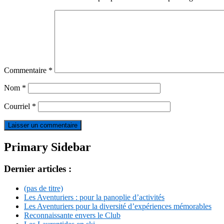
Commentaire
*
Nom
*
Courriel
*
Primary Sidebar
Dernier articles :
(pas de titre)
Les Aventuriers : pour la panoplie d’activités
Les Aventuriers pour la diversité d’expériences mémorables
Reconnaissante envers le Club