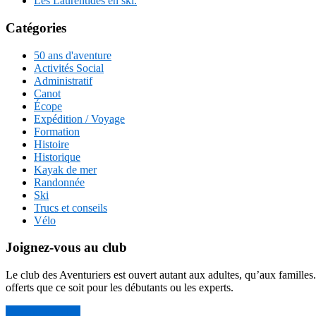
Les Laurentides en ski.
Catégories
50 ans d'aventure
Activités Social
Administratif
Canot
Écope
Expédition / Voyage
Formation
Histoire
Historique
Kayak de mer
Randonnée
Ski
Trucs et conseils
Vélo
Joignez-vous au club
Le club des Aventuriers est ouvert autant aux adultes, qu’aux familles
offerts que ce soit pour les débutants ou les experts.
Devenir membre