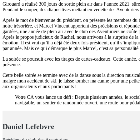
Girouard a réalisé 300 jours de sortie plein air dans l’année 2021, sû
Pendant le souper, des diapositives mettant en vedette des Aventuriers d
Après le mot de bienvenue du président, on présente les membres du CA e
notre trésorière, et Marcel Vincent apportent des précisions et répond
gardées, une année de plein air avec le club des Aventuriers ne coûte
Après le propos judicieux de Rachel, nous arrivons à la surprise de la
émotion. Il est vrai qu’il a déjà été deux fois président, qu’il s’impl
par année. Mais ce qui démarque le plus Marcel, c’est sa personnalité ;
La soirée se poursuit avec les tirages de
cartes-cadeaux
. Cette année, 
présence.
Cette belle soirée se termine avec de la danse sous la direction musi
malgré mon accident de ski, je laisse tomber ma canne pour une petit
aux organisateurs et aux participants !
Votre CA vous lance un défi : Depuis plusieurs années, le social
navigable, un sentier de randonnée ouvert, une route pour pédal
Daniel Lefebvre
Président du club des Aventuriers