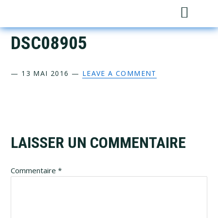
Skip
Skip
Skip
Skip
Sh
to
to
to
to
Sea
primary
main
primary
footer
DSC08905
navigation
content
sidebar
—
13 MAI 2016
—
LEAVE A COMMENT
Reader
LAISSER UN COMMENTAIRE
Interactions
Commentaire
*