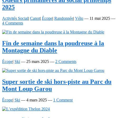
Odeurs printanières au social printemps
2025
Activités Social
|
Canot
|
Écope
|
Randonnée
|
Vélo
—
11 mai 2025
—
4 Comments
Fin de semaine dans la poudreuse à la
Montagne du Diable
Écope
|
Ski
—
25 mars 2025
—
2 Comments
Super sortie de ski
hors-piste
au Parc du
Mont Loup Garou
Écope
|
Ski
—
4 mars 2025
—
1 Comment