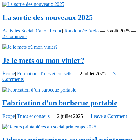
La sortie des nouveaux 2025
Activités Social
|
Canot
|
Écope
|
Randonnée
|
Vélo
—
3 août 2025
—
2 Comments
Je le mets où mon vinier?
Écope
|
Formation
|
Trucs et conseils
—
2 juillet 2025
—
3
Comments
Fabrication d’un barbecue portable
Écope
|
Trucs et conseils
—
2 juillet 2025
—
Leave a Comment