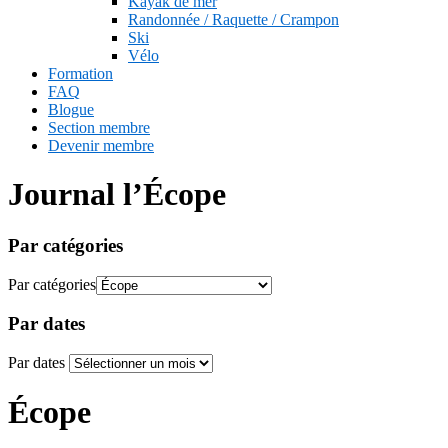
Kayak de mer
Randonnée / Raquette / Crampon
Ski
Vélo
Formation
FAQ
Blogue
Section membre
Devenir membre
Journal l’Écope
Par catégories
Par catégories
Par dates
Par dates
Écope