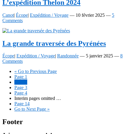
L’expédition Thelon 2024
Canot
|
Écope
|
Expédition / Voyage
—
10 février 2025
—
5
Comments
La grande traversée des Pyrénées
Écope
|
Expédition / Voyage
|
Randonnée
—
5 janvier 2025
—
8
Comments
«
Go to
Previous Page
Page
1
Page
2
Page
3
Page
4
Interim pages omitted
…
Page
14
Go to
Next Page »
Footer