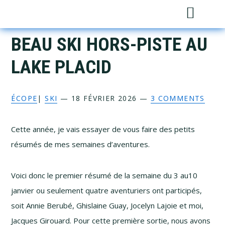
Skip
Skip
Skip
Skip
Sh
to
to
to
to
Sea
primary
main
primary
footer
BEAU SKI
HORS-PISTE
AU
navigation
content
sidebar
LAKE PLACID
ÉCOPE
|
SKI
—
18 FÉVRIER 2026
—
3 COMMENTS
Cette année, je vais essayer de vous faire des petits
résumés de mes semaines d’aventures.
Voici donc le premier résumé de la semaine du 3 au10
janvier ou seulement quatre aventuriers ont participés,
soit Annie Berubé, Ghislaine Guay, Jocelyn Lajoie et moi,
Jacques Girouard. Pour cette première sortie, nous avons