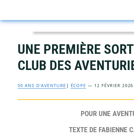
Skip
Skip
Skip
Skip
to
to
to
to
primary
main
primary
footer
navigation
content
sidebar
UNE PREMIÈRE SORT
CLUB DES AVENTURI
50 ANS D'AVENTURE
|
ÉCOPE
—
12 FÉVRIER 2026
POUR UNE AVENTU
TEXTE DE FABIENNE 