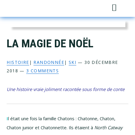
Skip
Skip
Skip
Skip
Sh
to
to
to
to
Sea
primary
main
primary
footer
navigation
content
sidebar
LA MAGIE DE NOËL
HISTOIRE
|
RANDONNÉE
|
SKI
—
30 DÉCEMBRE
2018
—
3 COMMENTS
Une histoire vraie joliment racontée sous forme de conte
I
l était une fois la famille Chatons : Chatonne, Chaton,
Chaton junior et Chatonnette. Ils étaient à
North Catway