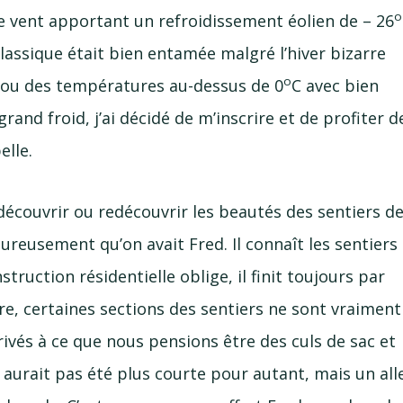
o
de vent apportant un refroidissement éolien de – 26
 classique était bien entamée malgré l’hiver bizarre
o
rd ou des températures
au-dessus
de 0
C avec bien
rand froid, j’ai décidé de m’inscrire et de profiter d
elle.
découvrir ou redécouvrir les beautés des sentiers d
reusement qu’on avait Fred. Il connaît les sentiers
ruction résidentielle oblige, il finit toujours par
dire, certaines sections des sentiers ne sont vraiment
rivés à ce que nous pensions être des culs de sac et
n aurait pas été plus courte pour autant, mais un
all