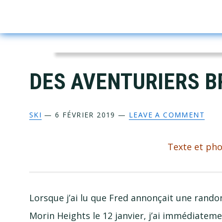
Skip
Skip
Skip
Skip
to
to
to
to
primary
main
primary
footer
navigation
content
sidebar
DES AVENTURIERS B
SKI
—
6 FÉVRIER 2019
—
LEAVE A COMMENT
Texte et pho
Lorsque j’ai lu que Fred annonçait une randon
Morin Heights le 12 janvier, j’ai immédiatem