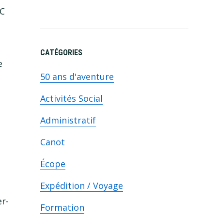
C
CATÉGORIES
e
50 ans d'aventure
Activités Social
e
Administratif
Canot
Écope
Expédition / Voyage
er-
Formation