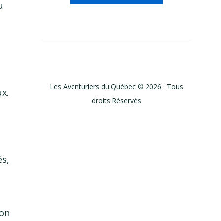
u
Les Aventuriers du Québec © 2026 · Tous
ux.
droits Réservés
és,
ion