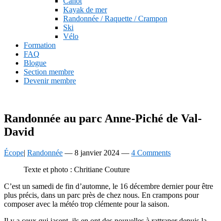
Canot
Kayak de mer
Randonnée / Raquette / Crampon
Ski
Vélo
Formation
FAQ
Blogue
Section membre
Devenir membre
Randonnée au parc
Anne-Pich
é de
Val-
David
Écope
|
Randonnée
—
8 janvier 2024
—
4 Comments
Texte et photo : Chritiane Couture
C’est un samedi de fin d’automne, le 16 décembre dernier pour être
plus précis, dans un parc près de chez nous. En crampons pour
composer avec la météo trop clémente pour la saison.
Il y a ceux qui jasent, ils en ont des nouvelles à rattraper depuis la