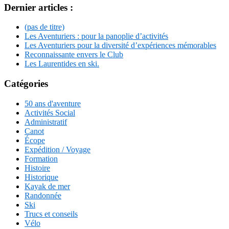
Dernier articles :
(pas de titre)
Les Aventuriers : pour la panoplie d’activités
Les Aventuriers pour la diversité d’expériences mémorables
Reconnaissante envers le Club
Les Laurentides en ski.
Catégories
50 ans d'aventure
Activités Social
Administratif
Canot
Écope
Expédition / Voyage
Formation
Histoire
Historique
Kayak de mer
Randonnée
Ski
Trucs et conseils
Vélo