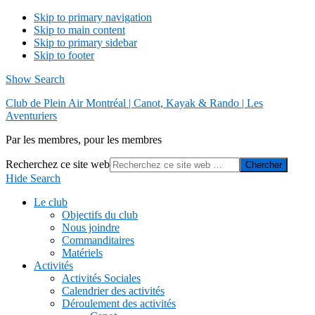
Skip to primary navigation
Skip to main content
Skip to primary sidebar
Skip to footer
Show Search
Club de Plein Air Montréal | Canot, Kayak & Rando | Les
Aventuriers
Par les membres, pour les membres
Recherchez ce site web
Hide Search
Le club
Objectifs du club
Nous joindre
Commanditaires
Matériels
Activités
Activités Sociales
Calendrier des activités
Déroulement des activités