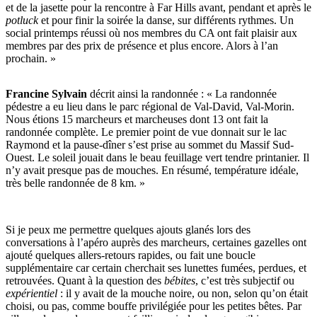
et de la jasette pour la rencontre à Far Hills avant, pendant et après le
potluck
et pour finir la soirée la danse, sur différents rythmes. Un
social printemps réussi où nos membres du CA ont fait plaisir aux
membres par des prix de présence et plus encore. Alors à l’an
prochain. »
Francine Sylvain
décrit ainsi la randonnée : « La randonnée
pédestre a eu lieu dans le parc régional de
Val-David
,
Val-Morin
.
Nous étions 15 marcheurs et marcheuses dont 13 ont fait la
randonnée complète. Le premier point de vue donnait sur le lac
Raymond et la
pause-d
îner s’est prise au sommet du Massif
Sud-
Ouest
. Le soleil jouait dans le beau feuillage vert tendre printanier. Il
n’y avait presque pas de mouches. En résumé, température idéale,
très belle randonnée de 8 km. »
Si je peux me permettre quelques ajouts glanés lors des
conversations à l’apéro auprès des marcheurs, certaines gazelles ont
ajouté quelques
allers-retours
rapides, ou fait une boucle
supplémentaire car certain cherchait ses lunettes fumées, perdues, et
retrouvées. Quant à la question des
bébites
, c’est très subjectif ou
expérientiel
: il y avait de la mouche noire, ou non, selon qu’on était
choisi, ou pas, comme bouffe privilégiée pour les petites bêtes. Par