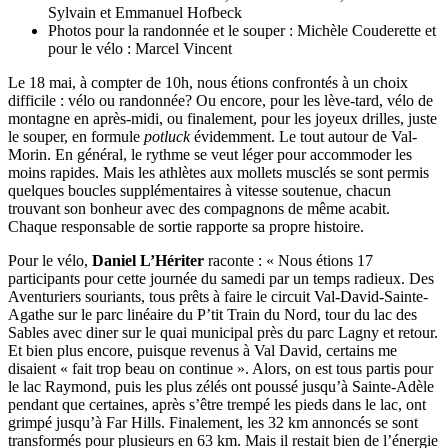
Sylvain et Emmanuel Hofbeck
Photos pour la randonnée et le souper : Michèle Couderette et
pour le vélo : Marcel Vincent
Le 18 mai, à compter de 10h, nous étions confrontés à un choix
difficile : vélo ou randonnée? Ou encore, pour les lè
ve-tard
, vélo de
montagne en aprè
s-midi
, ou finalement, pour les joyeux drilles, juste
le souper, en formule
potluck
évidemment. Le tout autour de
Val-
Morin
. En général, le rythme se veut léger pour accommoder les
moins rapides. Mais les athlètes aux mollets musclés se sont permis
quelques boucles supplémentaires à vitesse soutenue, chacun
trouvant son bonheur avec des compagnons de même acabit.
Chaque responsable de sortie rapporte sa propre histoire.
Pour le vélo,
Daniel L’Hériter
raconte : « Nous étions 17
participants pour cette journée du samedi par un temps radieux. Des
Aventuriers souriants, tous prêts à faire le circuit
Val-David
-Sainte
-
Agathe
sur le parc linéaire du P’tit Train du Nord, tour du lac des
Sables avec diner sur le quai municipal près du parc Lagny et retour.
Et bien plus encore, puisque revenus à Val David, certains me
disaient « fait trop beau on continue ». Alors, on est tous partis pour
le lac Raymond, puis les plus zélés ont poussé jusqu’à
Sainte-Ad
èle
pendant que certaines, après s’être trempé les pieds dans le lac, ont
grimpé jusqu’à Far Hills. Finalement, les 32 km annoncés se sont
transformés pour plusieurs en 63 km. Mais il restait bien de l’énergie