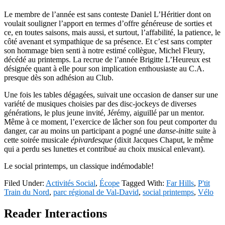
Le membre de l’année est sans conteste Daniel L’Héritier dont on
voulait souligner l’apport en termes d’offre généreuse de sorties et
ce, en toutes saisons, mais aussi, et surtout, l’affabilité, la patience, le
côté avenant et sympathique de sa présence. Et c’est sans compter
son hommage bien senti à notre estimé collègue, Michel Fleury,
décédé au printemps. La recrue de l’année Brigitte L’Heureux est
désignée quant à elle pour son implication enthousiaste au C.A.
presque dès son adhésion au Club.
Une fois les tables dégagées, suivait une occasion de danser sur une
variété de musiques choisies par des
disc-jockeys
de diverses
générations, le plus jeune invité, Jérémy, aiguillé par un mentor.
Même à ce moment, l’exercice de lâcher son fou peut comporter du
danger, car au moins un participant a pogné une
danse-initte
suite à
cette soirée musicale
épivardesque
(dixit Jacques Chaput, le même
qui a perdu ses lunettes et contribué au choix musical enlevant).
Le social printemps, un classique indémodable!
Filed Under:
Activités Social
,
Écope
Tagged With:
Far Hills
,
P'tit
Train du Nord
,
parc régional de Val-David
,
social printemps
,
Vélo
Reader Interactions