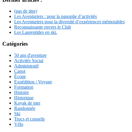
(pas de titre)
Les Aventuriers : pour la panoplie d’activités
Les Aventuriers pour la diversité d’expériences mémorables
Reconnaissante envers le Club
Les Laurentides en ski.
Catégories
50 ans d'aventure
Activités Social
Administratif
Canot
Écope
Expédition / Voyage
Formation
Histoire
Historique
Kayak de mer
Randonnée
Ski
Trucs et conseils
Vélo