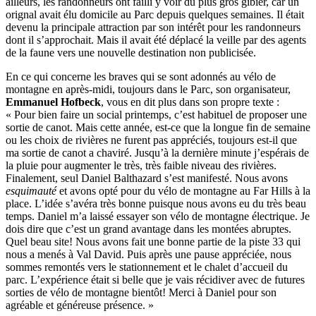
ailleurs, les randonneurs ont failli y voir du plus gros gibier, car un
orignal avait élu domicile au Parc depuis quelques semaines. Il était
devenu la principale attraction par son intérêt pour les randonneurs
dont il s’approchait. Mais il avait été déplacé la veille par des agents
de la faune vers une nouvelle destination non publicisée.
En ce qui concerne les braves qui se sont adonnés au vélo de
montagne en aprè
s-midi
, toujours dans le Parc, son organisateur,
Emmanuel Hofbeck
, vous en dit plus dans son propre texte :
« Pour bien faire un social printemps, c’est habituel de proposer une
sortie de canot. Mais cette année,
est-ce
que la longue fin de semaine
ou les choix de rivières ne furent pas appréciés, toujours
est-il
que
ma sortie de canot a chaviré. Jusqu’à la dernière minute j’espérais de
la pluie pour augmenter le très, très faible niveau des rivières.
Finalement, seul Daniel Balthazard s’est manifesté. Nous avons
esquimauté
et avons opté pour du vélo de montagne au Far Hills à la
place. L’idée s’avéra très bonne puisque nous avons eu du très beau
temps. Daniel m’a laissé essayer son vélo de montagne électrique. Je
dois dire que c’est un grand avantage dans les montées abruptes.
Quel beau site! Nous avons fait une bonne partie de la piste 33 qui
nous a menés à Val David. Puis après une pause appréciée, nous
sommes remontés vers le stationnement et le chalet d’accueil du
parc. L’expérience était si belle que je vais récidiver avec de futures
sorties de vélo de montagne bientôt! Merci à Daniel pour son
agréable et généreuse présence. »