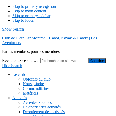
Skip to primary navigation
Skip to main content
Skip to primary sidebar
Skip to footer
Show Search
Club de Plein Air Montréal | Canot, Kayak & Rando | Les
Aventuriers
Par les membres, pour les membres
Recherchez ce site web
Hide Search
Le club
Objectifs du club
Nous joindre
Commanditaires
Matériels
Activités
Activités Sociales
Calendrier des activités
Déroulement des activités