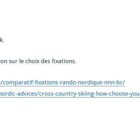
k.
on sur le choix des fixations.
/
comparatif-fixations
-rando
-nordique
-nnn
-bc
/
nordic-advices
/
cross-country
-skiing
-how
-choose
-you