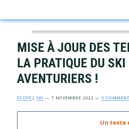
Skip
Skip
Skip
Skip
to
to
to
to
primary
main
primary
footer
navigation
content
sidebar
MISE À JOUR DES TE
LA PRATIQUE DU SKI
AVENTURIERS !
ÉCOPE
|
SKI
—
7 NOVEMBRE 2022
—
3 COMMEN
Un texte 